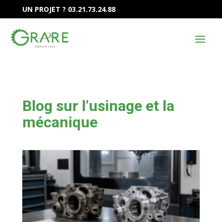
UN PROJET ? 03.21.73.24.88
Blog sur l’usinage et la
mécanique