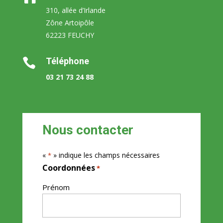
310, allée d’Irlande
Zône Artoipôle
62223 FEUCHY
Téléphone

03 21 73 24 88
Nous contacter
«
» indique les champs nécessaires
*
Coordonnées
*
Prénom