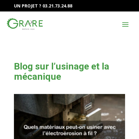
UN PROJET ? 03.21.73.24.88
Blog sur l’usinage et la
mécanique