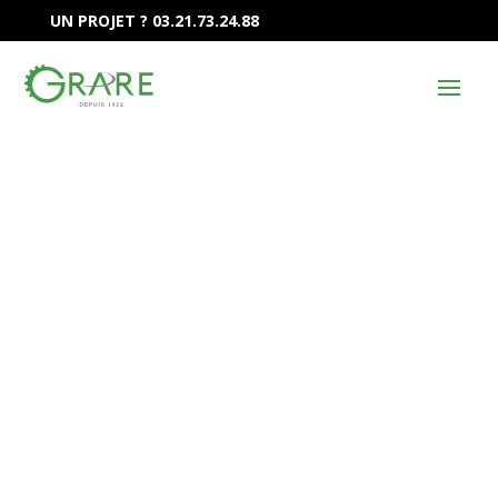
UN PROJET ? 03.21.73.24.88
Notre aléseuse
numérique grande
capacité
Notre aléseuse complète notre parc-machine
avec un niveau de précision en termes de
géométrie encore nettement supérieur au reste
du parc. Sa table rotative, son magasin d’outils
et le savoir-faire de nos aléseurs offrent des
possibilités d’usinage de précision sur de gros