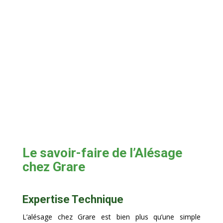
bruts de fonderie proches du micron. Notre
aléseuse est réservée pour les mécano-soudés
et les bruts de fonderies de grandes envergures.
De même que le perçage de grandes pièces
mécaniques.
Le savoir-faire de l’Alésage
chez Grare
Expertise Technique
L’alésage chez Grare est bien plus qu’une simple