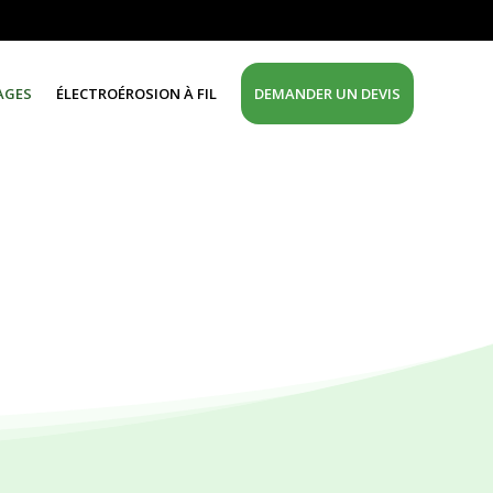
AGES
ÉLECTROÉROSION À FIL
DEMANDER UN DEVIS
Un savoir-faire qui évolue avec son temps et la
 de 15 machines ayant chacune sa spécificité
,5 à 22.