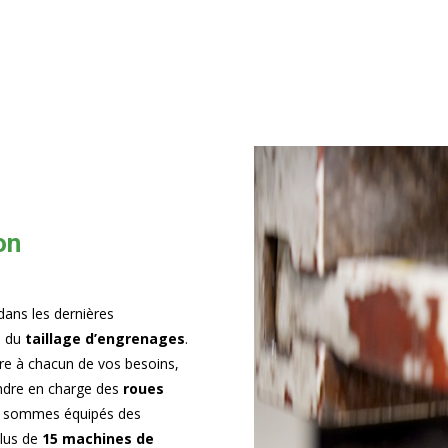
on
dans les dernières
ie du
taillage d’engrenages
.
e à chacun de vos besoins,
ndre en charge des
roues
et sommes équipés des
plus de
15 machines de