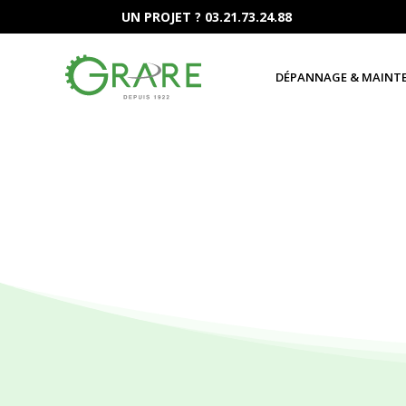
UN PROJET ? 03.21.73.24.88
DÉPANNAGE & MAINT
Le taillage d’engrenag
Cela fait près de 80 ans que le savoir-faire d
technologie mise à disposition. Nous travaill
technique. Nous taillons des
roues dentées
all