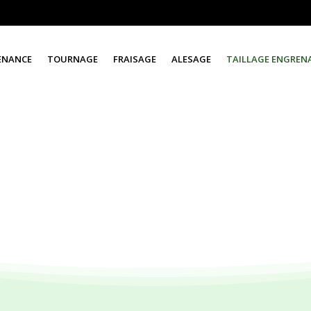
ENANCE
TOURNAGE
FRAISAGE
ALESAGE
TAILLAGE ENGREN
es
e
tailleur
se transmet de génération en génération chez
GRARE
. 
ons tout type de
taillage
grâce à notre parc regroupant pas moins
ant jusqu’à 2500mm et nous sommes équipés des modules allant de 0