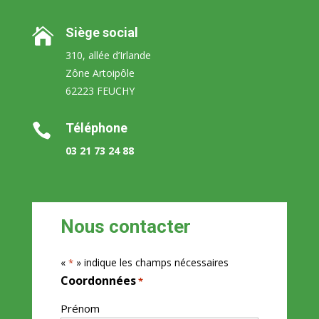
Siège social

310, allée d’Irlande
Zône Artoipôle
62223 FEUCHY
Téléphone

03 21 73 24 88
Nous contacter
«
» indique les champs nécessaires
*
Coordonnées
*
Prénom