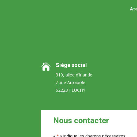
Ate
Siège social

310, allée d’Irlande
Zône Artoipôle
62223 FEUCHY
Nous contacter
«
» indique les champs nécessaires
*