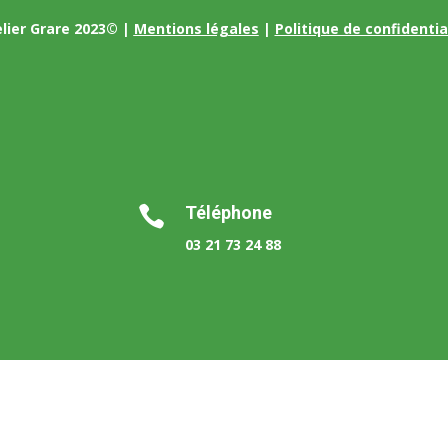
lier Grare 2023© |
Mentions légales
|
Politique de confidentia
Téléphone

03 21 73 24 88