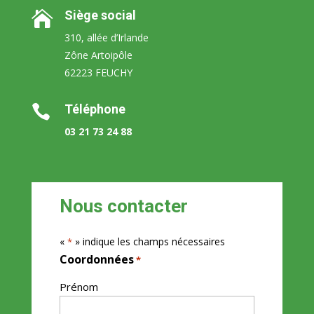
Siège social

310, allée d’Irlande
Zône Artoipôle
62223 FEUCHY
Téléphone

03 21 73 24 88
Nous contacter
«
» indique les champs nécessaires
*
Coordonnées
*
Prénom