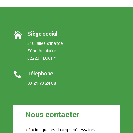
Siège social

310, allée d’Irlande
Zône Artoipôle
62223 FEUCHY
Téléphone

03 21 73 24 88
Nous contacter
«
» indique les champs nécessaires
*