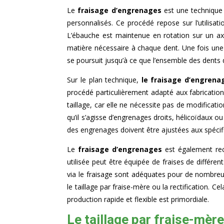
Le
fraisage d’engrenages
est une technique 
personnalisés. Ce procédé repose sur l’utilisat
L’ébauche est maintenue en rotation sur un axe
matière nécessaire à chaque dent. Une fois une
se poursuit jusqu’à ce que l’ensemble des dents de
Sur le plan technique,
le fraisage d’engrena
procédé particulièrement adapté aux fabricatio
taillage, car elle ne nécessite pas de modificat
qu’il s’agisse d’engrenages droits, hélicoïdaux o
des engrenages doivent être ajustées aux spécific
Le
fraisage d’engrenages
est également reco
utilisée peut être équipée de fraises de différe
via le fraisage sont adéquates pour de nombreu
le taillage par fraise-mère ou la rectification.
production rapide et flexible est primordiale.
Le taillage par fraise-mère 