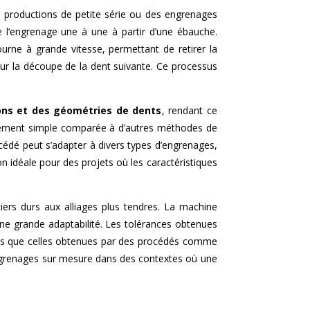
s productions de petite série ou des engrenages
de l’engrenage une à une à partir d’une ébauche.
urne à grande vitesse, permettant de retirer la
ur la découpe de la dent suivante. Ce processus
ions et des géométries de dents
, rendant ce
tivement simple comparée à d’autres méthodes de
océdé peut s’adapter à divers types d’engrenages,
on idéale pour des projets où les caractéristiques
iers durs aux alliages plus tendres. La machine
 une grande adaptabilité. Les tolérances obtenues
ctes que celles obtenues par des procédés comme
d’engrenages sur mesure dans des contextes où une