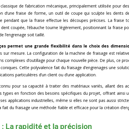
classique de fabrication mécanique, principalement utilisée pour de
ion d’une fraise de forme, un outil de coupe qui sculpte les dents 
 pendant que la fraise effectue les découpes précises. La fraise to
 dent coupée, l’ébauche tourne légèrement, positionnant la fraise po
 l’engrenage soit taillé.
ges permet une grande flexibilité dans le choix des dimens
ns sur mesure. La configuration de la machine de fraisage est rela
ions complexes d’outillage pour chaque nouvelle pièce. De plus, ce pr
u coniques. Cette polyvalence fait du fraisage d’engrenages une soluti
ations particulières d’un client ou d’une application.
nnu pour sa capacité à traiter des matériaux variés, allant des ac
nts types en fonction des besoins spécifiques du projet, offrant ainsi
ses applications industrielles, même si elles ne sont pas aussi stri
 Cela fait du fraisage une méthode fiable et efficace pour la création 
: La rapidité et la précision