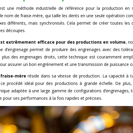
st une méthode industrielle de référence pour la production en s
s le nom de fraise-mère, qui taille les dents en une seule opération co
es différents, mais synchronisés. Cela permet de créer toutes les 
entes découpes.
st extrêmement efficace pour des productions en volume
, n
che d’engrenage permet de produire des engrenages avec des toléran
n plus des engrenages droits, cette technique est couramment emplo
 pour assurer un bon engrènement et une transmission de puissance o
 fraise-mère
réside dans sa vitesse de production. La capacité à ta
ce procédé idéal pour des productions à grande échelle. De plus, 
chnique adaptée à une large gamme de configurations d’engrenages, t
ie pour ses performances à la fois rapides et précises.