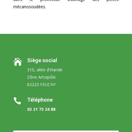
mécanosoudées.
Siège social

310, allée d’Irlande
Zône Artoipôle
62223 FEUCHY
Téléphone

03 21 73 24 88