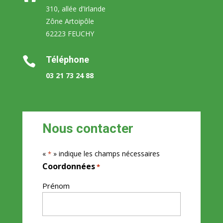
310, allée d’Irlande
Zône Artoipôle
62223 FEUCHY
Téléphone

03 21 73 24 88
Nous contacter
«
» indique les champs nécessaires
*
Coordonnées
*
Prénom