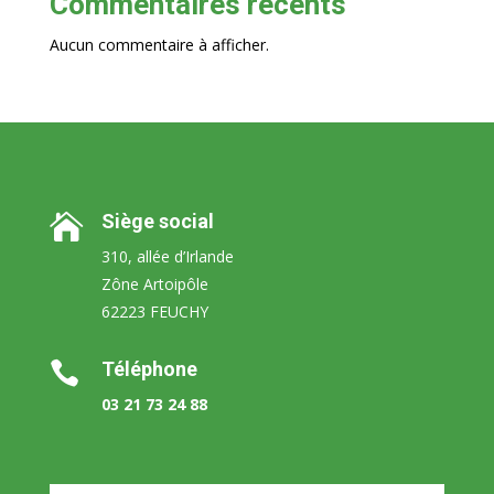
Commentaires récents
Aucun commentaire à afficher.
Siège social

310, allée d’Irlande
Zône Artoipôle
62223 FEUCHY
Téléphone

03 21 73 24 88