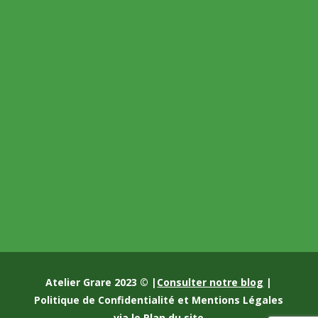
Atelier Grare 2023 © |
Consulter notre blog
|
Politique de Confidentialité et Mentions Légales
via le
Plan du site